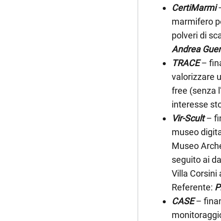
CertiMarmi
marmifero pe
polveri di s
Andrea Guer
TRACE
– fi
valorizzare 
free (senza 
interesse sto
Vir-Scult
– f
museo digita
Museo Archeo
seguito ai da
Villa Corsini
Referente:
P
CASE
– fin
monitoraggio