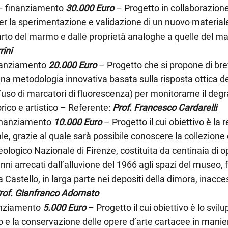
– finanziamento
30.000 Euro
– Progetto in collaborazion
r la sperimentazione e validazione di un nuovo materiale
carto del marmo e dalle proprietà analoghe a quelle del 
rini
nanziamento
20.000 Euro
– Progetto che si propone di bre
una metodologia innovativa basata sulla risposta ottica del
l’uso di marcatori di fluorescenza) per monitorarne il degr
rico e artistico – Referente:
Prof. Francesco Cardarelli
inanziamento
10.000 Euro
– Progetto il cui obiettivo è la 
le, grazie al quale sarà possibile conoscere la collezione
logico Nazionale di Firenze, costituita da centinaia di o
nni arrecati dall’alluvione del 1966 agli spazi del museo, f
 a Castello, in larga parte nei depositi della dimora, inaccess
rof. Gianfranco Adornato
anziamento
5.000 Euro
– Progetto il cui obiettivo è lo svilu
 e la conservazione delle opere d’arte cartacee in manie