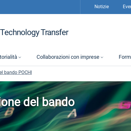
Notizie
Eve
Technology Transfer
orialità
Collaborazioni con imprese
Form
 del bando POCHI
zione del bando