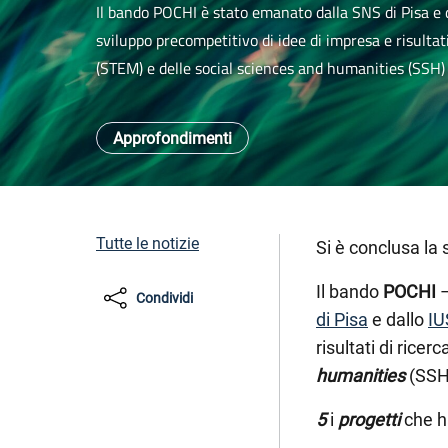
Il bando POCHI è stato emanato dalla SNS di Pisa e da
sviluppo precompetitivo di idee di impresa e risultat
(STEM) e delle social sciences and humanities (SSH)
Approfondimenti
Tutte le notizie
Si è conclusa la
Il bando
POCHI
Condividi
di Pisa
e dallo
IU
risultati di ricer
humanities
(SSH
5
i
progetti
che h