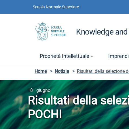
Vai ai contenuti
Vai al menu di navigazione
Vai al footer
Scuola Normale Superiore
Knowledge and 
Proprietà Intellettuale
Imprendit
Home
>
Notizie
>
Risultati della selezione
18 giugno
Risultati della sele
POCHI