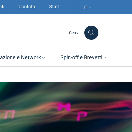
nti
Contatti
Staff
IT
SELEZIONE LINGUA: LIN
Cerca
azione e Network
Spin-off e Brevetti