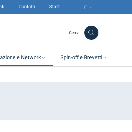
nti
Contatti
Staff
IT
SELEZIONE LINGUA: LIN
Cerca
azione e Network
Spin-off e Brevetti