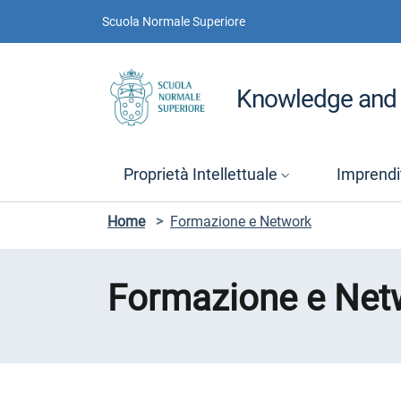
Vai ai contenuti
Vai al menu di navigazione
Vai al footer
Scuola Normale Superiore
Knowledge and 
Proprietà Intellettuale
Imprendit
Home
>
Formazione e Network
Formazione e Net