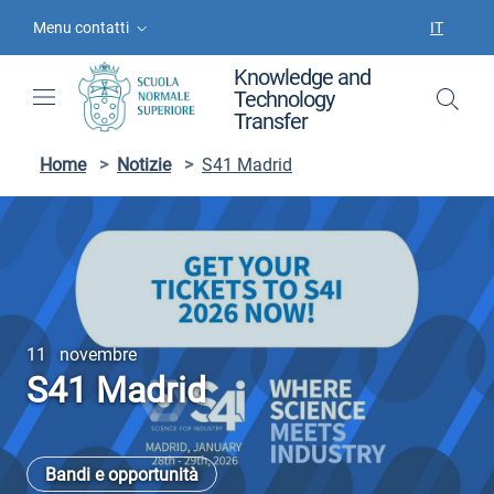
Vai ai contenuti
Vai al menu di navigazione
Vai al footer
Menu contatti
IT
SELEZIO
Knowledge and
Technology
Transfer
Home
>
Notizie
>
S41 Madrid
11 novembre
S41 Madrid
Bandi e opportunità