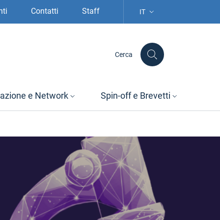
nti
Contatti
Staff
IT
SELEZIONE LINGUA: LIN
Cerca
azione e Network
Spin-off e Brevetti