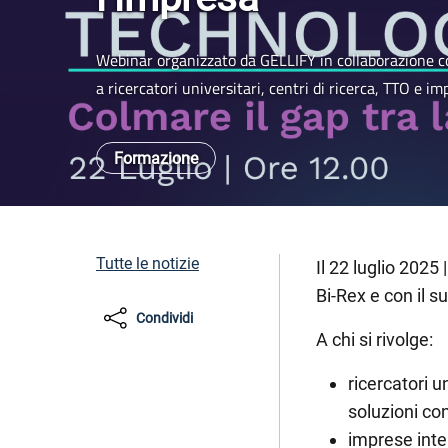
Webinar organizzato da GELLIFY in collaborazione co
a ricercatori universitari, centri di ricerca, TTO e im
Formazione
Tutte le notizie
Il 22 luglio 2025
Bi-Rex e con il s
Condividi
A chi si rivolge:
ricercatori u
soluzioni co
imprese inte