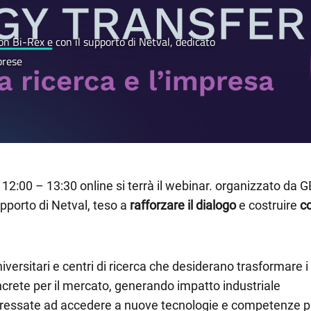
n Bi-Rex e con il supporto di Netval, dedicato
prese
 | 12:00 – 13:30 online si terrà il webinar. organizzato da
upporto di Netval, teso a
rafforzare il dialogo
e costruire
co
niversitari e centri di ricerca che desiderano trasformare i pr
ncrete per il mercato, generando impatto industriale
ressate ad accedere a nuove tecnologie e competenze p