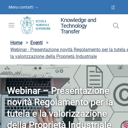
Vai ai contenuti
Vai al menu di navigazione
Vai al footer
Menu contatti
IT
SELEZIO
Knowledge and
Technology
Transfer
Home
>
Eventi
>
Webinar - Presentazione novità Regolamento per la tutela 
la valorizzazione della Proprietà Industriale
27/02/2025, 11:00
Webinar – Presentazione
novità Regolamento per la
tutela e la valorizzazione
della Proprietà Industriale